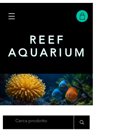
REEF
REEF
AQUARIUM
AQUARIUM