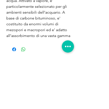
acqua. Attivato a vapore, e' 
particolarmente selezionato per gli 
ambienti sensibili dell’acquario. A 
base di carbone bituminoso, e' 
costituito da enormi volumi di 
mezopori e macropori ed e' adatto 
all’assorbimento di una vasta gamma 
di inquinanti organici con un impatto 
minimo sui minerali in tracce e sul p. 
H, grazie anche al contenuto 
bassissimo di ceneri. Particolarmente 
Prodotti
efficace per la rimozione dei fenoli, 
correlati
composti organici disciolti e gas 
tossici nei sistemi marini salmastri e di 
acqua dolce, vanta una capacita' di 
assorbimento altissima con un indice 
di iodio superiore a 1100 e presenza 
di fosfati incommensurabili.