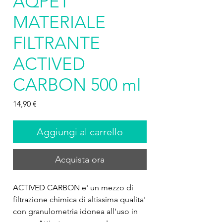
AQPET
MATERIALE
FILTRANTE
ACTIVED
CARBON 500 ml
Prezzo
14,90 €
Aggiungi al carrello
Acquista ora
ACTIVED CARBON e' un mezzo di 
filtrazione chimica di altissima qualita' 
con granulometria idonea all’uso in 