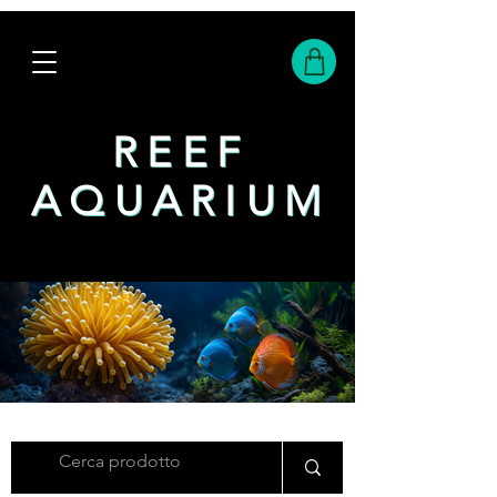
REEF
REEF
AQUARIUM
AQUARIUM