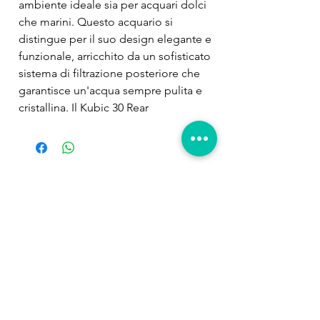
ambiente ideale sia per acquari dolci 
che marini. Questo acquario si 
distingue per il suo design elegante e 
funzionale, arricchito da un sofisticato 
sistema di filtrazione posteriore che 
garantisce un'acqua sempre pulita e 
cristallina. Il Kubic 30 Rear 
rappresenta l'eccellenza nel mondo 
degli acquari, unendo estetica, 
praticita' e tecnologia avanzata. Vetro 
Extrachiaro di Alta Qualita'Il Kubic 30 
Prodotti
Rear e' realizzato interamente in vetro 
correlati
extrachiaro, offrendo una trasparenza 
eccezionale e una visione perfetta del 
vostro acquario. Questo materiale di 
alta qualita' permette di osservare 
ogni dettaglio dell'ambiente 
acquatico senza distorsioni, 
esaltando i colori naturali dei pesci e 