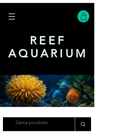
REEF
REEF
AQUARIUM
AQUARIUM