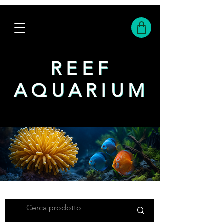
REEF
REEF
AQUARIUM
AQUARIUM