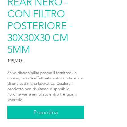
REAR NERO -
CON FILTRO
POSTERIORE -
30X30X30 CM
5MM
Prezzo
149,90 €
Salvo disponibilità presso il fornitore, la
consegna sarà effettuata entro un termine
di una settimana lavorativa. Qualora il
prodotto non risultasse disponibile,
l’ordine verrà annullato entro tre giorni
lavorativi.
Preordina