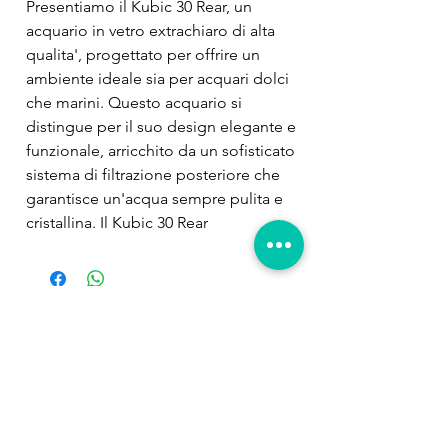
Presentiamo il Kubic 30 Rear, un 
acquario in vetro extrachiaro di alta 
qualita', progettato per offrire un 
ambiente ideale sia per acquari dolci 
che marini. Questo acquario si 
distingue per il suo design elegante e 
funzionale, arricchito da un sofisticato 
sistema di filtrazione posteriore che 
garantisce un'acqua sempre pulita e 
cristallina. Il Kubic 30 Rear 
rappresenta l'eccellenza nel mondo 
degli acquari, unendo estetica, 
praticita' e tecnologia avanzata. Vetro 
Extrachiaro di Alta Qualita'Il Kubic 30 
Prodotti
Rear e' realizzato interamente in vetro 
correlati
extrachiaro, offrendo una trasparenza 
eccezionale e una visione perfetta del 
vostro acquario. Questo materiale di 
alta qualita' permette di osservare 