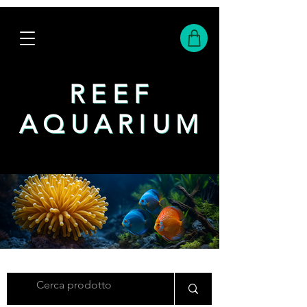
REEF
REEF
AQUARIUM
AQUARIUM