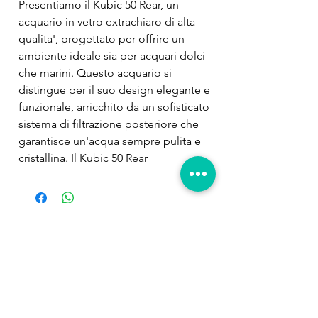
Presentiamo il Kubic 50 Rear, un 
acquario in vetro extrachiaro di alta 
qualita', progettato per offrire un 
ambiente ideale sia per acquari dolci 
che marini. Questo acquario si 
distingue per il suo design elegante e 
funzionale, arricchito da un sofisticato 
sistema di filtrazione posteriore che 
garantisce un'acqua sempre pulita e 
cristallina. Il Kubic 50 Rear 
rappresenta l'eccellenza nel mondo 
degli acquari, unendo estetica, 
praticita' e tecnologia avanzata. Vetro 
Extrachiaro di Alta Qualita'Il Kubic 30 
Prodotti
Rear e' realizzato interamente in vetro 
correlati
extrachiaro, offrendo una trasparenza 
eccezionale e una visione perfetta del 
vostro acquario. Questo materiale di 
alta qualita' permette di osservare 