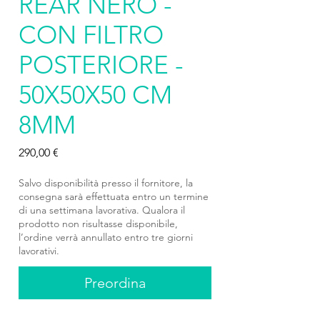
REAR NERO -
CON FILTRO
POSTERIORE -
50X50X50 CM
8MM
Prezzo
290,00 €
Salvo disponibilità presso il fornitore, la
consegna sarà effettuata entro un termine
di una settimana lavorativa. Qualora il
prodotto non risultasse disponibile,
l’ordine verrà annullato entro tre giorni
lavorativi.
Preordina