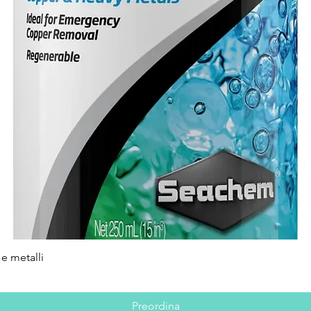
e metalli
Vista rapida
Preordina