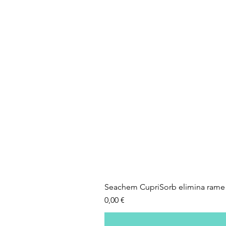
Seachem CupriSorb elimina rame 
Prezzo
0,00 €