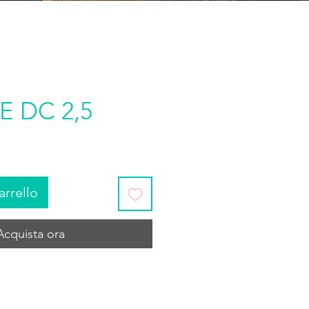
 DC 2,5
arrello
Acquista ora