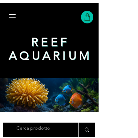
REEF
REEF
AQUARIUM
AQUARIUM