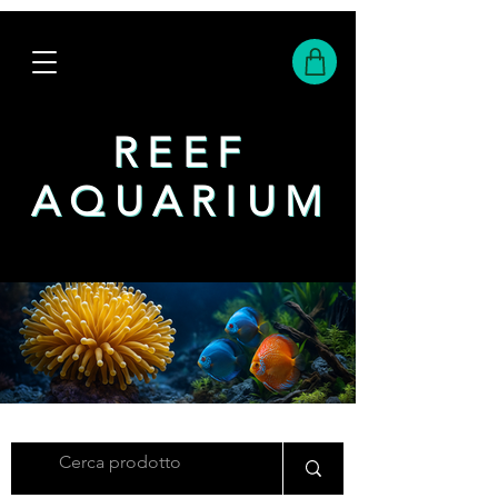
REEF
REEF
AQUARIUM
AQUARIUM