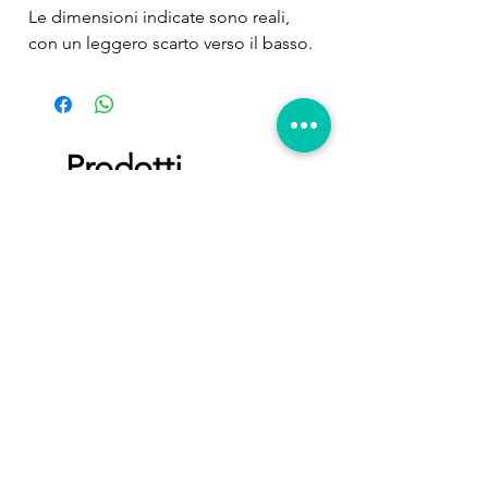
Le dimensioni indicate sono reali,
con un leggero scarto verso il basso.
Prodotti
correlati
Seachem CupriSorb elimina
MG BALLING Y3 – 5LT