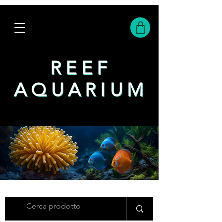
REEF
REEF
AQUARIUM
AQUARIUM