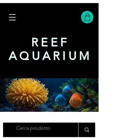
REEF
REEF
AQUARIUM
AQUARIUM