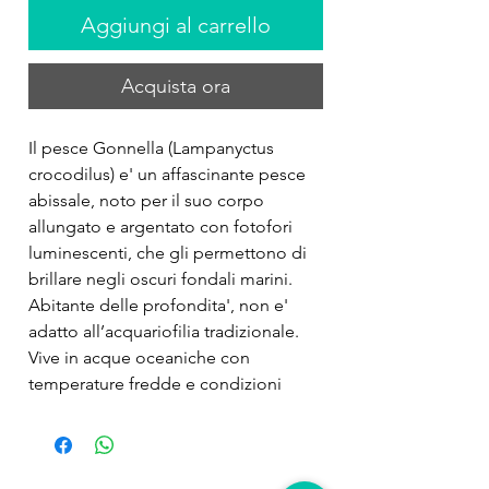
Aggiungi al carrello
Acquista ora
Il pesce Gonnella (Lampanyctus 
crocodilus) e' un affascinante pesce 
abissale, noto per il suo corpo 
allungato e argentato con fotofori 
luminescenti, che gli permettono di 
brillare negli oscuri fondali marini. 
Abitante delle profondita', non e' 
adatto all’acquariofilia tradizionale. 
Vive in acque oceaniche con 
temperature fredde e condizioni 
estreme, fuori dalla compatibilita' con 
acquari domestici.