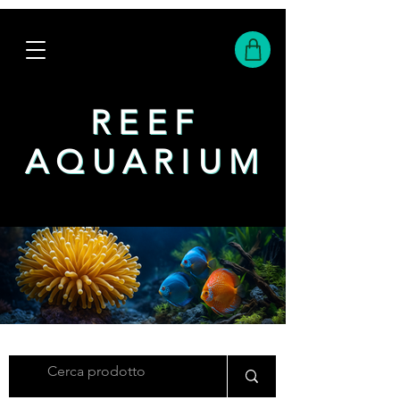
REEF
REEF
AQUARIUM
AQUARIUM