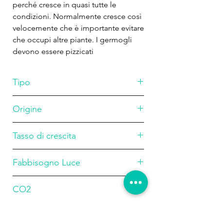
perché cresce in quasi tutte le
condizioni. Normalmente cresce così
velocemente che è importante evitare
che occupi altre piante. I germogli
devono essere pizzicati
regolarmente. Le foglie che
giacciono in superficie formano
Tipo
piccole nuove piante.Hygrophila
polysperma varia considerevolmente
Stelo
Origine
nella forma e nel colore delle foglie,
a seconda della luce fornita.
Asia
Tasso di crescita
Alto
Fabbisogno Luce
Basso
CO2
Bassa