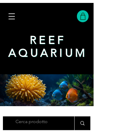
REEF
REEF
AQUARIUM
AQUARIUM