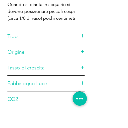
Quando si pianta in acquario si
devono posizionare piccoli cespi
(circa 1/8 di vaso) pochi centimetri
l'una dall'altra per aiutare le piante a
crescere insieme più
Tipo
velocemente.Posizionare in posizione
aperta senza ombreggiare da altre
Stelo
Origine
piante per garantire una buona
luce.Lilaeopsis brasiliensis può essere
Sud America
utilizzata nei laghetti da giardino, e
Tasso di crescita
tollera anche basse concentrazioni di
Lento
sale in acquari salmastri.
Fabbisogno Luce
Medio
CO2
Media