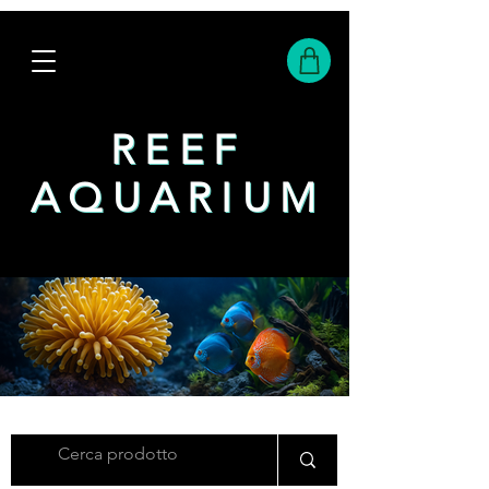
REEF
REEF
AQUARIUM
AQUARIUM