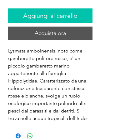
Aggiungi al carrello
Acquista ora
Lysmata amboinensis, noto come 
gamberetto pulitore rosso, e' un 
piccolo gamberetto marino 
appartenente alla famiglia 
Hippolytidae. Caratterizzato da una 
colorazione trasparente con strisce 
rosse e bianche, svolge un ruolo 
ecologico importante pulendo altri 
pesci dai parassiti e dai detriti. Si 
trova nelle acque tropicali dell'Indo-
Pacifico ed e' spesso apprezzato in 
acquari marini per la sua utilita' e 