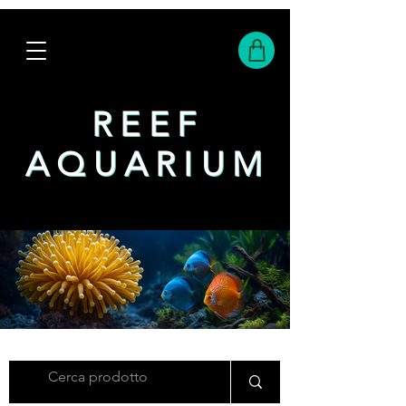
REEF
REEF
AQUARIUM
AQUARIUM