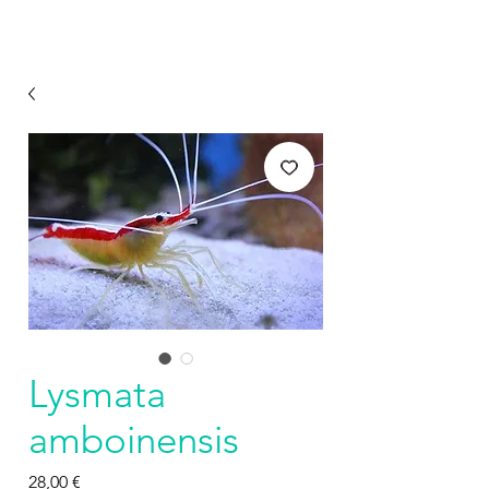
Lysmata
amboinensis
Prezzo
28,00 €