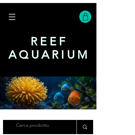
REEF
REEF
AQUARIUM
AQUARIUM