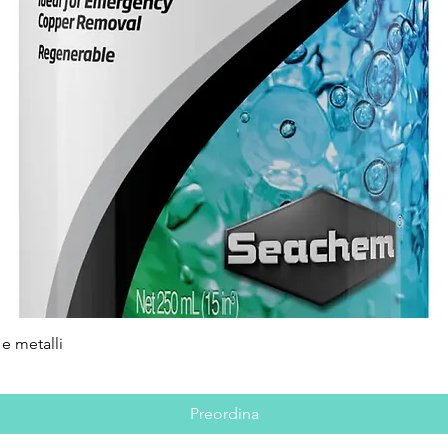
e metalli
Vista rapida
Preordina