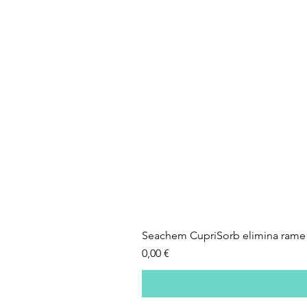
Seachem CupriSorb elimina rame 
Prezzo
0,00 €