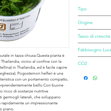
Tipo
Stelo
Origine
Asia
Tasso di crescita
Medio
Fabbisogno Luc
sutale in tazza chiusa.Questa pianta è
Media
n Thailandia, vicino al confine con la
CO2
ellina) in Thailandia, ed è facile capire
Media
 larghezza). Pogostemon helferi è una
atteristica con un portamento compatto,
e sorprendentemente bello.Con buone
o ricco di sostanze nutritive
 germogli laterali, che sviluppano
rma rapidamente un impressionante
o piano.