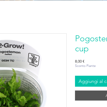
Pogostem
cup
Prezzo
8,00 €
Sconto Piante
Aggiungi al c