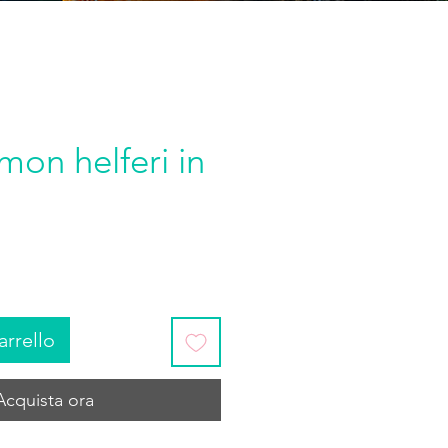
on helferi in
arrello
Acquista ora