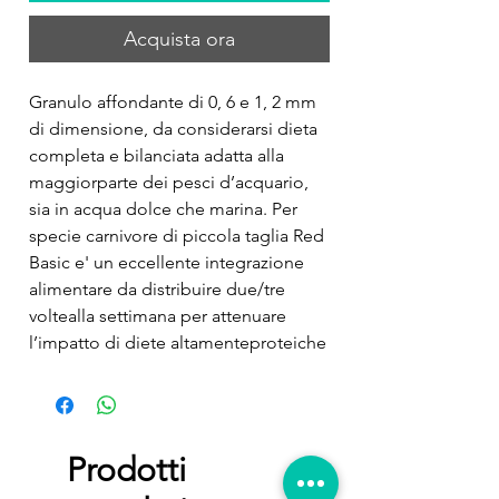
Acquista ora
Granulo affondante di 0, 6 e 1, 2 mm 
di dimensione, da considerarsi dieta 
completa e bilanciata adatta alla 
maggiorparte dei pesci d’acquario, 
sia in acqua dolce che marina. Per 
specie carnivore di piccola taglia Red 
Basic e' un eccellente integrazione 
alimentare da distribuire due/tre 
voltealla settimana per attenuare 
l’impatto di diete altamenteproteiche 
(Es: Basic Advanced) Una vera base 
alimentarenon aggressiva nel suo 
contenuto proteico derivante da 
farine di pesce e di grano
Prodotti