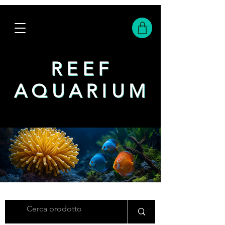
REEF
REEF
AQUARIUM
AQUARIUM