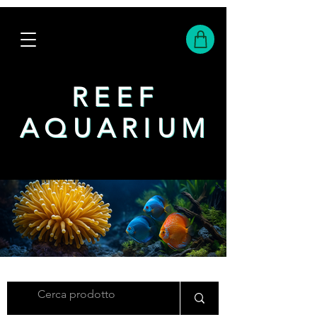
REEF
REEF
AQUARIUM
AQUARIUM