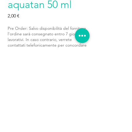
aquatan 50 ml
Prezzo
2,00 €
Pre Order: Salvo disponibilità del fornitore,
l’ordine sarà consegnato entro 7 giorni
lavorativi. In caso contrario, verrete
contattati telefonicamente per concordare
il rimborso o le tempistiche di consegna.
Preordina
Prodotti
correlati