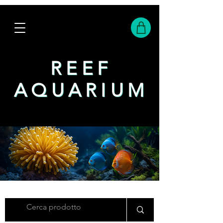
REEF
REEF
AQUARIUM
AQUARIUM