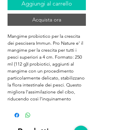
Aggiungi al carrello
Acquista ora
Mangime probiotico per la crescita 
dei pescisera Immun. Pro Nature e' il 
mangime per la crescita per tutti i 
pesci superiori a 4 cm. Formato: 250 
ml (112 g)I probiotici, aggiunti al 
mangime con un procedimento 
particolarmente delicato, stabilizzano 
la flora intestinale dei pesci. Questo 
migliora l’assimilazione del cibo, 
riducendo così l’inquinamento 
dell’acqua. Grazie ad un contenuto di 
proteine superiore al 50 %, 
all’aggiunta di probiotici e di altri 
ingredienti funzionali come 