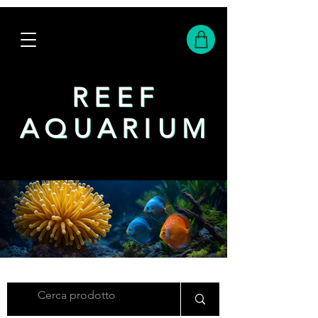
REEF
REEF
AQUARIUM
AQUARIUM