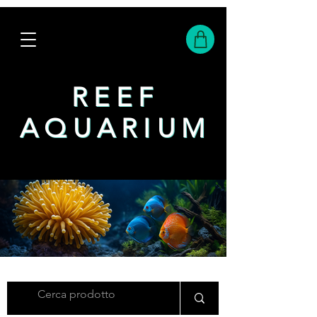
REEF
REEF
AQUARIUM
AQUARIUM