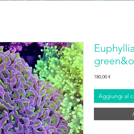
Euphylli
green&o
Prezzo
180,00 €
Aggiungi al c