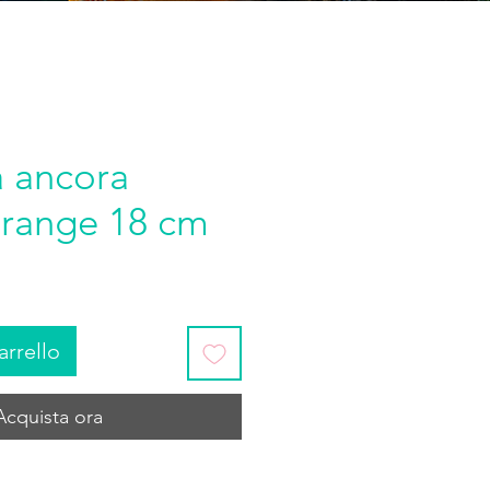
a ancora
range 18 cm
arrello
Acquista ora