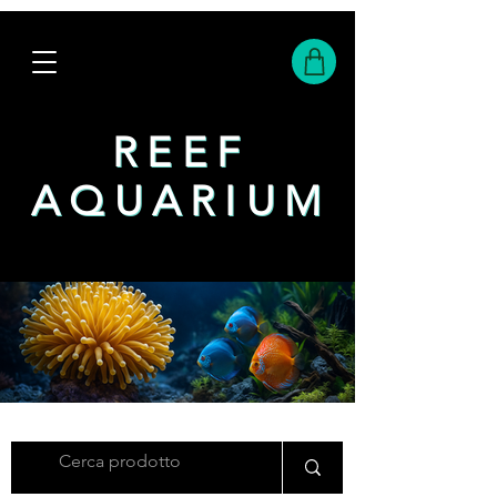
REEF
REEF
AQUARIUM
AQUARIUM