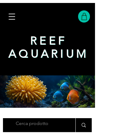
REEF
REEF
AQUARIUM
AQUARIUM