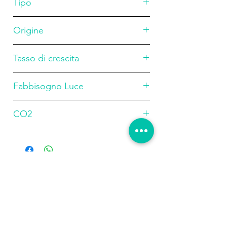
Tipo
aromatico ed elegante.
Origine
bulbo/cipolla
Asia
Tasso di crescita
Medio
Fabbisogno Luce
Basso
CO2
bassa
Prodotti
correlati