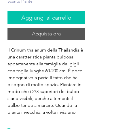
Sconto Piante
Aggiungi al carrello
Acquista ora
Il Crinum thaianum della Thailandia è
una caratteristica pianta bulbosa
appartenente alla famiglia dei gigli
con foglie lunghe 60-200 cm. È poco
impegnativo a parte il fatto che ha
bisogno di molto spazio. Piantare in
modo che i 2/3 superiori del bulbo
siano visibili, perché altrimenti il
bulbo tende a marcire. Quando la
pianta invecchia, a volte invia uno
stelo fiorale sulla superficie
dell'acqua con un fiore di giglio