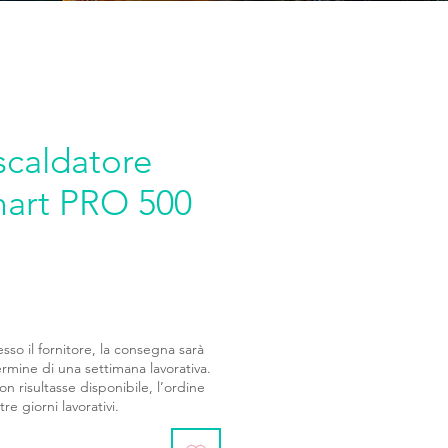
scaldatore
mart PRO 500
esso il fornitore, la consegna sarà
ermine di una settimana lavorativa.
n risultasse disponibile, l’ordine
re giorni lavorativi.