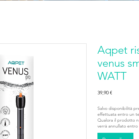
Aqpet ri
venus s
WATT
Prezzo
39,90 €
Salvo disponibilità pr
effettuata entro un t
Qualora il prodotto no
verrà annullato entro t