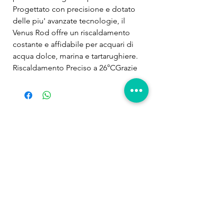
Progettato con precisione e dotato 
delle piu' avanzate tecnologie, il 
Venus Rod offre un riscaldamento 
costante e affidabile per acquari di 
acqua dolce, marina e tartarughiere. 
Riscaldamento Preciso a 26°CGrazie 
al suo sofisticato microprocessore, il 
Venus Rod garantisce un 
riscaldamento costante e preciso, 
mantenendo l'acqua del tuo acquario 
Prodotti
nel range ideale di 26°C. Questa 
correlati
temperatura ottimale favorisce la 
salute e il benessere dei tuoi pesci e 
tartarughe, creando un ambiente 
confortevole che ricrea le loro 
condizioni naturali. Efficienza e 
Sicurezza. Il cuore del Venus Rod e' il 
suo modulo di riscaldamento, 