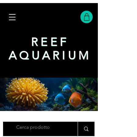
REEF
REEF
AQUARIUM
AQUARIUM