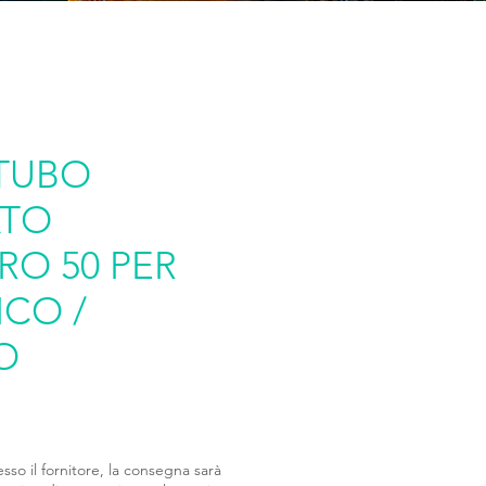
TUBO
ATO
RO 50 PER
ICO /
O
esso il fornitore, la consegna sarà