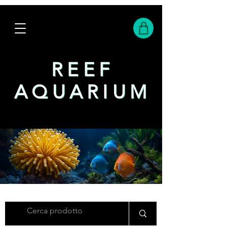
REEF
REEF
AQUARIUM
AQUARIUM