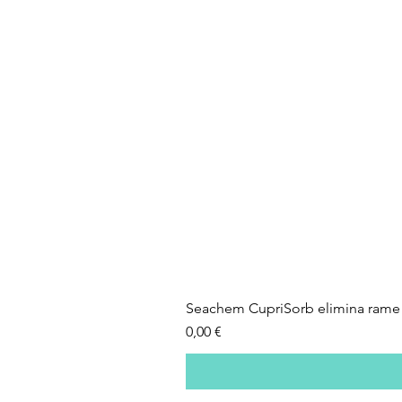
Seachem CupriSorb elimina rame 
Prezzo
0,00 €