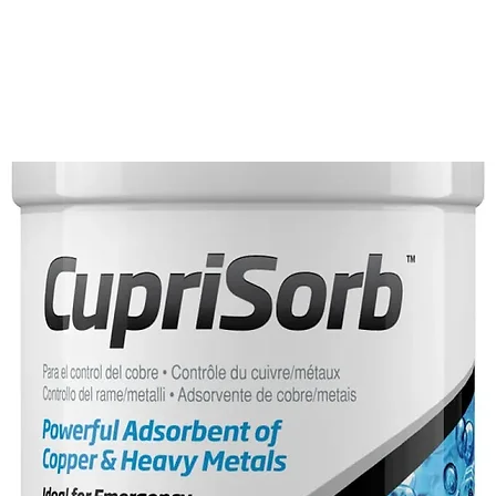
 vasche nuove, hanno un rapporto 
azie alla sua elevata concentrazione, 2 
 migliore e mirato utilizzo trovi i 
i. Dosaggio. In caso di problemi 
 nuovi. Dosare 2ml x 100lt una volta 
e. Per il mantenimento dosare 2ml x 
igenza. Utilizzo. Conservare sempre in 