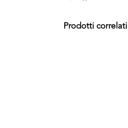
protocollo per l’avviamento di
prezzo/dosaggio imbattibile. Gr
mlsono sufficienti x 100lt. Per un
Prodotti correlati
dettaglinella sezione Protocoll
accentuati o avviamento acquari
alla settimana per il primo mes
100lt ogni 7-15gg in base all’es
frigo.