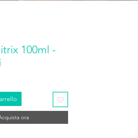
itrix 100ml -
i
arrello
Acquista ora