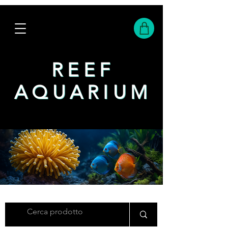
REEF
REEF
AQUARIUM
AQUARIUM