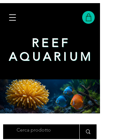
REEF
REEF
AQUARIUM
AQUARIUM