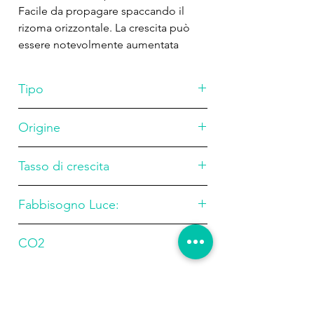
Facile da propagare spaccando il
rizoma orizzontale. La crescita può
essere notevolmente aumentata
fornendo CO2, ed è ottimale solo in
acqua dolce e leggermente acida.
Tipo
rizomatoso
Origine
Africa
Tasso di crescita
lento
Fabbisogno Luce:
Medio
CO2
Medio