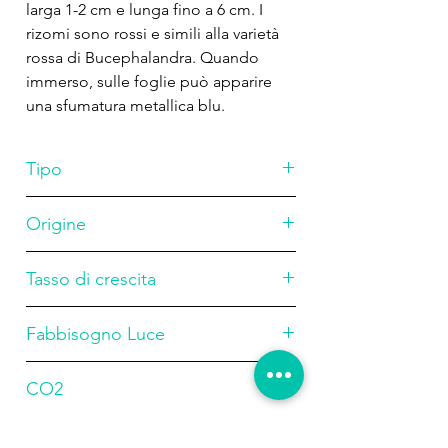
larga 1-2 cm e lunga fino a 6 cm. I
rizomi sono rossi e simili alla varietà
rossa di Bucephalandra. Quando
immerso, sulle foglie può apparire
una sfumatura metallica blu.
Tipo
Origine
rizomatoso
Asia
Tasso di crescita
lento
Fabbisogno Luce
Basso
CO2
bassa