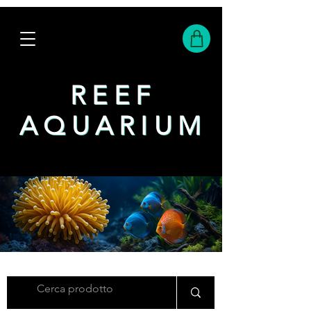
REEF
REEF
AQUARIUM
AQUARIUM