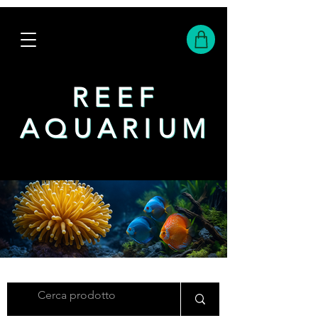
REEF
REEF
AQUARIUM
AQUARIUM