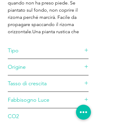
quando non ha preso piede. Se
piantato sul fondo, non coprire il
rizoma perché marcirà. Facile da
propagare spaccando il rizoma
orizzontale.Una pianta rustica che
cresce in tutte le condizioni. Le
macchie nere sotto le foglie sono
Tipo
sporangi (organi riproduttivi), non
segni di malattie, come molti
Rizomatoso
Origine
credono.
Asia
Tasso di crescita
Lento
Fabbisogno Luce
Basso
CO2
Bassa