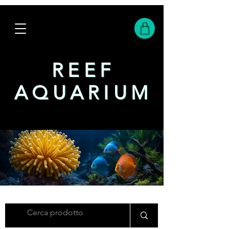
REEF
REEF
AQUARIUM
AQUARIUM