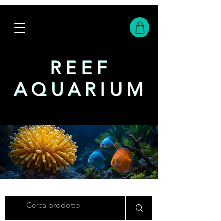
REEF
REEF
AQUARIUM
AQUARIUM