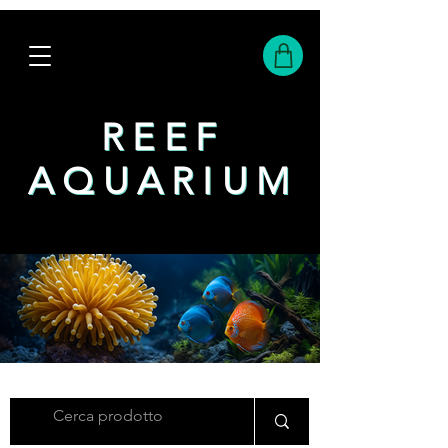
REEF
REEF
AQUARIUM
AQUARIUM