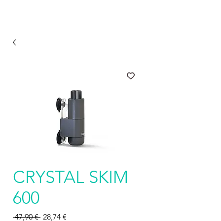
CRYSTAL SKIM
600
Prezzo
Prezzo
 47,90 € 
28,74 €