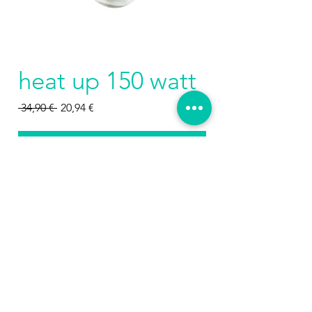
heat up 150 watt
Prezzo
Prezzo
 34,90 € 
20,94 €
regolare
scontato
Aggiungi al carrello
Acquista ora
Prodotti
correlati