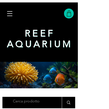
REEF
REEF
AQUARIUM
AQUARIUM