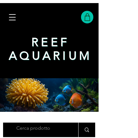
REEF
REEF
AQUARIUM
AQUARIUM