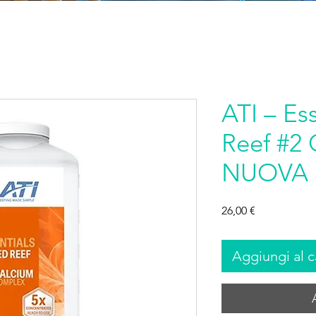
ATI – Es
Reef #2 
NUOVA 
Prezzo
26,00 €
Aggiungi al c