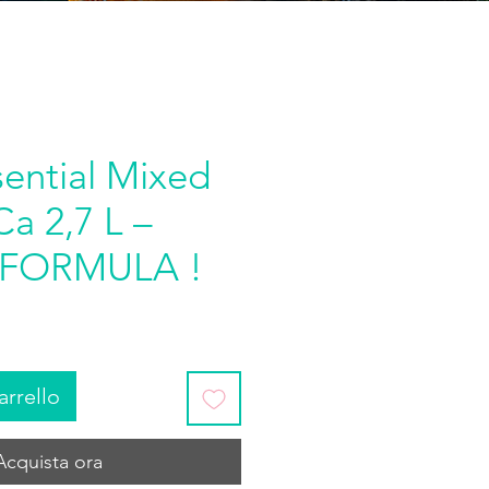
sential Mixed
Ca 2,7 L –
FORMULA !
arrello
Acquista ora