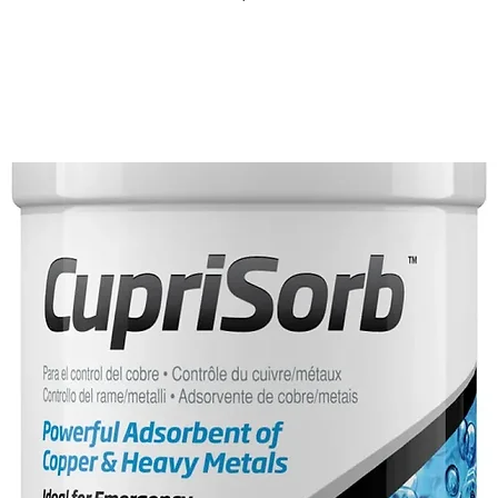
oncentrata, sviluppata grazie a 
emente aggiornata per offrire una 
ce tutti i principali elementi: boro, 
 alcalinita' (KH), magnesio, zolfo e 
ali oligoelementi di base senza 
, litio, manganese, molibdeno, nichel, 
o. Progettato per essere dosato insieme 
in eguali quantita', favorendo 
ostamenti e facilita' operativa. Pronto 
centrato rispetto al metodo Balling 
aggio: Dose consigliata: 3–7 ml per 100 
nte (#1 e #2). Per contrastare un 
 1 mg/L? Dosaggio di 1 ml per 100 
i 2, 5 ml per 100 L/giorno. 5 mg/L? 
no. Si consiglia di misurare 
inita' e calcio tramite test appropriati 
P) e calibrare di conseguenza il 
ione: Sicurezza: Irritante per gli 
ne adeguata (guanti, occhiali, ecc. ). In 