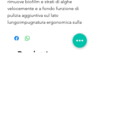
rimuove biofilm e strati di alghe 
velocemente e a fondo funzione di 
pulizia aggiuntiva sul lato 
lungoimpugnatura ergonomica sulla 
parte esterna della calamita. Gli strati 
di alghe sul vetro dell’acquario non 
solo impediscono la vista 
nell’acquario, ma spesso possono 
Prodotti
essere rimossi solo entrando 
correlati
nell’acqua o durante il cambio 
dell’acqua. Con una calamita per la 
pulizia il vetro può essere pulito 
velocemente e facilmente anche 
dall’esterno. Il Magnet Cleaner 
Floating e' una classica calamita per 
la pulizia che si caratterizza tra l’altro 
per le sue proprieta' galleggianti: se 
la parte interna si stacca durante la 
pulizia, galleggiando, fluttua verso 