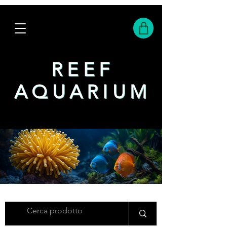
REEF
REEF
AQUARIUM
AQUARIUM