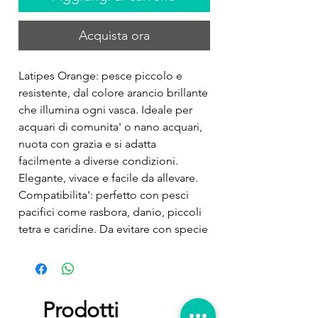
Acquista ora
Latipes Orange: pesce piccolo e 
resistente, dal colore arancio brillante 
che illumina ogni vasca. Ideale per 
acquari di comunita' o nano acquari, 
nuota con grazia e si adatta 
facilmente a diverse condizioni. 
Elegante, vivace e facile da allevare. 
Compatibilita': perfetto con pesci 
pacifici come rasbora, danio, piccoli 
tetra e caridine. Da evitare con specie 
aggressive o predatrici. Valori ideali: 
Temperatura 18–26 °Cp. H 6. 5–
8Durezza 5–15 d. GHPuò vivere anche 
in acqua leggermente piu' fredda, 
Prodotti
rendendolo adatto sia ad acquari 