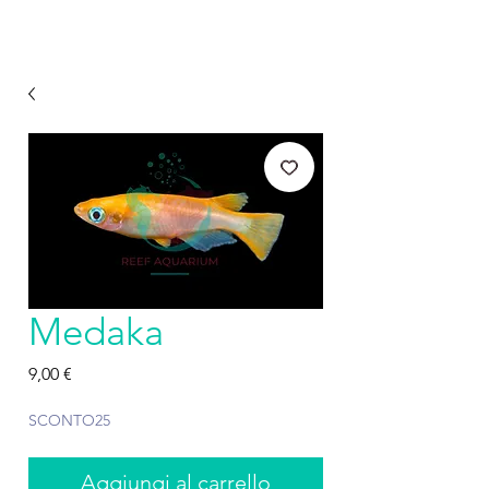
Medaka
Prezzo
9,00 €
SCONTO25
Aggiungi al carrello