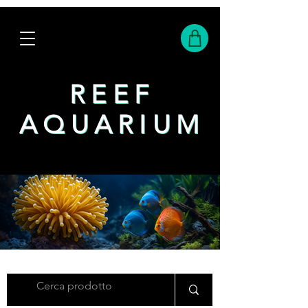
REEF
REEF
AQUARIUM
AQUARIUM