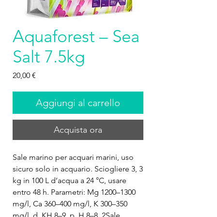
Aquaforest – Sea
Salt 7.5kg
Prezzo
20,00 €
Aggiungi al carrello
Acquista ora
Sale marino per acquari marini, uso 
sicuro solo in acquario. Sciogliere 3, 3 
kg in 100 L d’acqua a 24 °C, usare 
entro 48 h. Parametri: Mg 1200–1300 
mg/l, Ca 360–400 mg/l, K 300–350 
mg/l, d. KH 8–9, p. H 8–8, 2Sale 