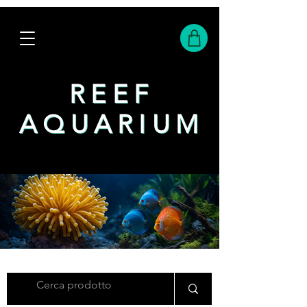
REEF
REEF
AQUARIUM
AQUARIUM