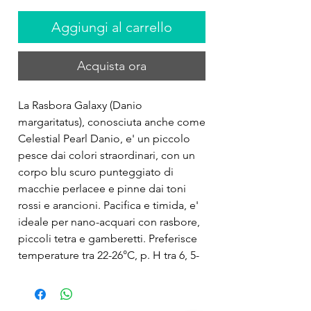
Aggiungi al carrello
Acquista ora
La Rasbora Galaxy (Danio 
margaritatus), conosciuta anche come 
Celestial Pearl Danio, e' un piccolo 
pesce dai colori straordinari, con un 
corpo blu scuro punteggiato di 
macchie perlacee e pinne dai toni 
rossi e arancioni. Pacifica e timida, e' 
ideale per nano-acquari con rasbore, 
piccoli tetra e gamberetti. Preferisce 
temperature tra 22-26°C, p. H tra 6, 5-
7, 5, durezza dell’acqua tra 2-10 d. GH, 
e un ambiente ricco di piante e 
nascondigli.