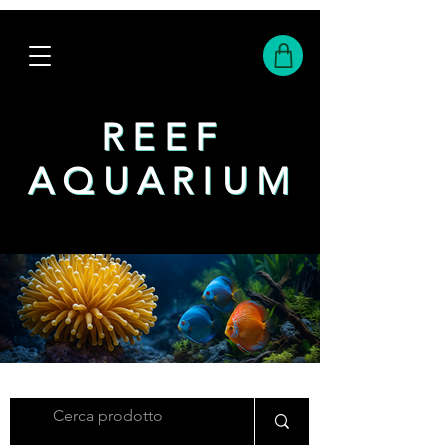
REEF
REEF
AQUARIUM
AQUARIUM