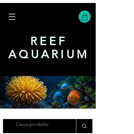
REEF
REEF
AQUARIUM
AQUARIUM