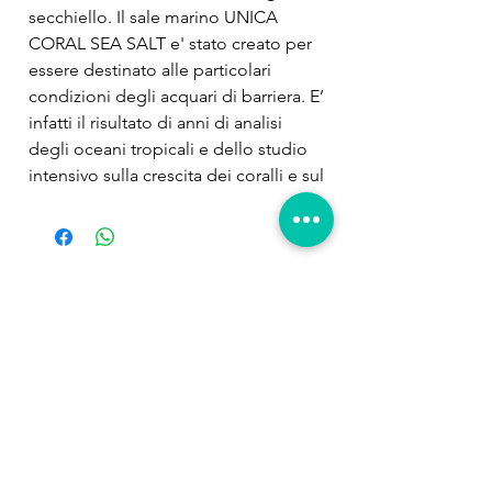
secchiello. Il sale marino UNICA 
CORAL SEA SALT e' stato creato per 
essere destinato alle particolari 
condizioni degli acquari di barriera. E’ 
infatti il risultato di anni di analisi 
degli oceani tropicali e dello studio 
intensivo sulla crescita dei coralli e sul 
benessere dei pesci. La particolarita' 
di UNICA CORAL SEA SALT e' 
proprio nelle materie prime piu' pure, 
esenti inoltre da additivi sintetici e da 
Prodotti
nitrati, fosfati e silicati. UNICA CORAL 
correlati
SEA SALT usato regolarmente 
favorisce la crescita delle sostanze 
naturali biologicamente attive del 
mare. Le concentrazioni ottimali di 
Calcio e Magnesio promuovono la 
crescita dei coralli e ne semplificano 
la cura. Contiene tutti gli elementi e 