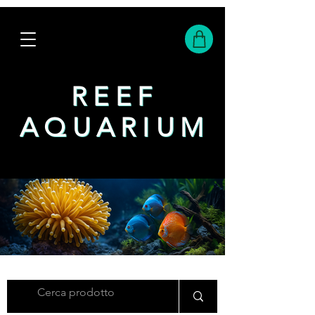
REEF
REEF
AQUARIUM
AQUARIUM