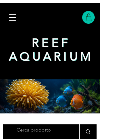
REEF
REEF
AQUARIUM
AQUARIUM