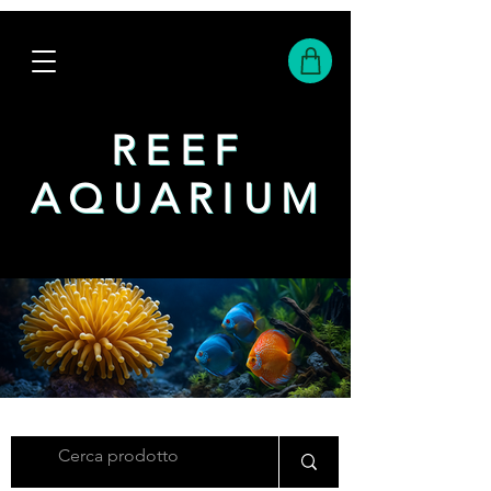
REEF
REEF
AQUARIUM
AQUARIUM