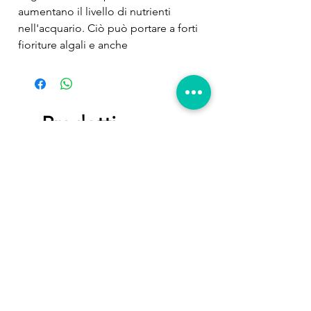
aumentano il livello di nutrienti 
nell'acquario. Ciò può portare a forti 
fioriture algali e anche 
compromettere la crescita dei coralli 
duri. Il test colorimetrico contiene un 
comparatore per il confronto preciso 
dei campi di colore. Sufficiente per 
Prodotti
ca. 50 applicazioni
correlati