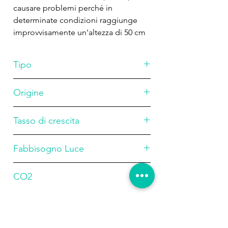
causare problemi perché in
determinate condizioni raggiunge
improvvisamente un'altezza di 50 cm
quando invecchia. Ma se viene poi
spostato sullo sfondo, potrebbe
Tipo
diventare di nuovo basso.
Nell'acquario a volte manda in
Stelo
Origine
superficie un lungo stelo di fiori e
piccoli fiori bianchi si aprono appena
Sud America
sopra la superficie dell'acqua.
Tasso di crescita
Alto
Fabbisogno Luce
Basso
CO2
Media