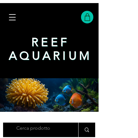
REEF
REEF
AQUARIUM
AQUARIUM