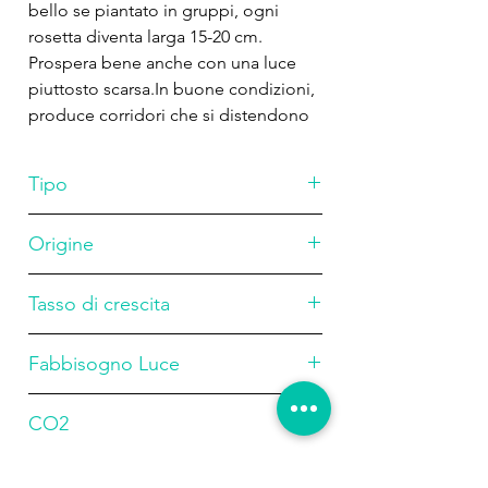
bello se piantato in gruppi, ogni
rosetta diventa larga 15-20 cm.
Prospera bene anche con una luce
piuttosto scarsa.In buone condizioni,
produce corridori che si distendono
sul fondo. Le foglie molto pallide
sono un segno di una carenza di
Tipo
micronutrienti. C'è una certa
confusione sul nome di questa
Origine
pianta, ed è stata venduta come
rosato
Echinodorus bolivianus var.
Sud America
maddalenensis.
Tasso di crescita
Alto
Fabbisogno Luce
Basso
CO2
bassa