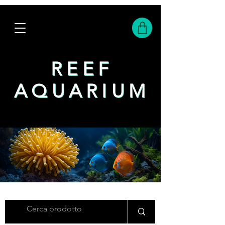
REEF
REEF
AQUARIUM
AQUARIUM