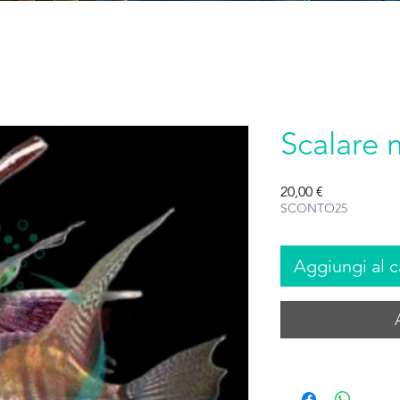
Scalare m
Prezzo
20,00 €
SCONTO25
Aggiungi al c