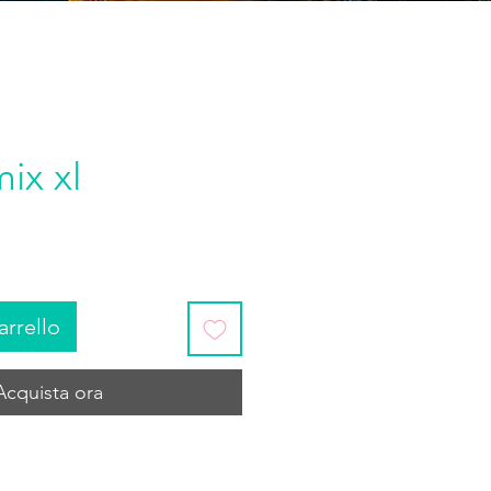
ix xl
arrello
Acquista ora