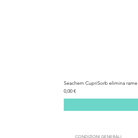
Seachem CupriSorb elimina rame 
Prezzo
0,00 €
CONDIZIONI GENERALI